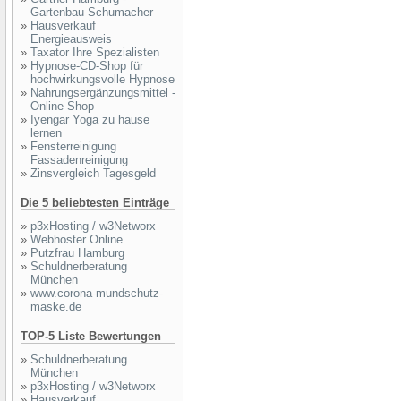
Gartenbau Schumacher
»
Hausverkauf
Energieausweis
»
Taxator Ihre Spezialisten
»
Hypnose-CD-Shop für
hochwirkungsvolle Hypnose
»
Nahrungsergänzungsmittel -
Online Shop
»
Iyengar Yoga zu hause
lernen
»
Fensterreinigung
Fassadenreinigung
»
Zinsvergleich Tagesgeld
Die 5 beliebtesten Einträge
»
p3xHosting / w3Networx
»
Webhoster Online
»
Putzfrau Hamburg
»
Schuldnerberatung
München
»
www.corona-mundschutz-
maske.de
TOP-5 Liste Bewertungen
»
Schuldnerberatung
München
»
p3xHosting / w3Networx
»
Hausverkauf