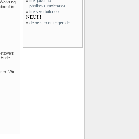
»
link-joker.de
r Wahrung
»
phplinx-submitter.de
erruf ist
»
links-verteiler.de
NEU!!!
»
deine-seo-anzeigen.de
netzwerk
r Ende
ren. Wir
.