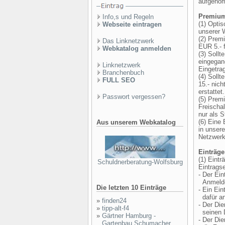
aufgenom
Premium
Info,s und Regeln
(1) Opti
Webseite eintragen
unserer 
(2) Prem
Das Linknetzwerk
EUR 5.- f
Webkatalog anmelden
(3) Soll
eingegan
Linknetzwerk
Eingetra
Branchenbuch
(4) Soll
FULL SEO
15.- nich
erstattet.
Passwort vergessen?
(5) Prem
Freischa
nur als S
(6) Eine 
Aus unserem Webkatalog
in unser
Netzwerk
Einträge
(1) Eint
Schuldnerberatung-Wolfsburg
Eintragse
- Der Ei
Anmeldef
Die letzten 10 Einträge
- Ein Ein
dafür an
»
finden24
- Der Die
»
tipp-alt-f4
seinen D
»
Gärtner Hamburg -
- Der Di
Gartenbau Schumacher