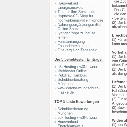
die Zuga
»
Hausverkauf
bekommt
Energieausweis
Das Glei
»
Taxator Ihre Spezialisten
die den d
»
Hypnose-CD-Shop für
- Seiten
hochwirkungsvolle Hypnose
(2) Der B
»
Nahrungsergänzungsmittel -
abzulehn
Online Shop
»
Iyengar Yoga zu hause
Ereichba
lernen
(1) Für e
»
Fensterreinigung
kann aus
Fassadenreinigung
»
Zinsvergleich Tagesgeld
Vorbehal
(1) Der 
Die 5 beliebtesten Einträge
von Grün
eines Ein
»
p3xHosting / w3Networx
(2) Der B
»
Webhoster Online
als der g
»
Putzfrau Hamburg
»
Schuldnerberatung
Haftung:
München
(1) Der 
»
www.corona-mundschutz-
Fahrläss
maske.de
Vertragsp
(2) Für 
TOP-5 Liste Bewertungen
Angebote
(3) Sowe
»
Schuldnerberatung
beschränk
München
»
p3xHosting / w3Networx
Widerruf
»
Hausverkauf
(1) Ein 
Energieausweis