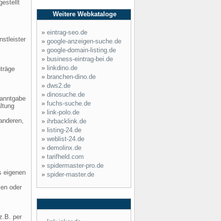
estellt
Weitere Webkataloge
»
eintrag-seo.de
stleister
»
google-anzeigen-suche.de
»
google-domain-listing.de
»
business-eintrag-bei.de
»
linkdino.de
nträge
»
branchen-dino.de
»
dws2.de
»
dinosuche.de
kanntgabe
»
fuchs-suche.de
ltung
»
link-polo.de
 anderen,
»
ihrbacklink.de
»
listing-24.de
»
weblist-24.de
»
demolinx.de
»
tarifheld.com
»
spidermaster-pro.de
s eigenen
»
spider-master.de
sen oder
z.B. per