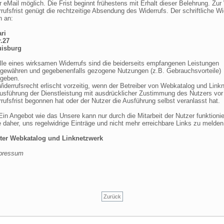
r eMail möglich. Die Frist beginnt frühestens mit Erhalt dieser Belehrung. Zu
rufsfrist genügt die rechtzeitige Absendung des Widerrufs. Der schriftliche Wid
n an:
ri
r.27
uisburg
alle eines wirksamen Widerrufs sind die beiderseits empfangenen Leistungen
gewähren und gegebenenfalls gezogene Nutzungen (z.B. Gebrauchsvorteile)
geben.
iderrufsrecht erlischt vorzeitig, wenn der Betreiber von Webkatalog und Link
Ausführung der Dienstleistung mit ausdrücklicher Zustimmung des Nutzers vo
rufsfrist begonnen hat oder der Nutzer die Ausführung selbst veranlasst hat.
in Angebot wie das Unsere kann nur durch die Mitarbeit der Nutzer funktionie
e daher, uns regelwidrige Einträge und nicht mehr erreichbare Links zu melden
er Webkatalog und Linknetzwerk
mpressum
Zurück