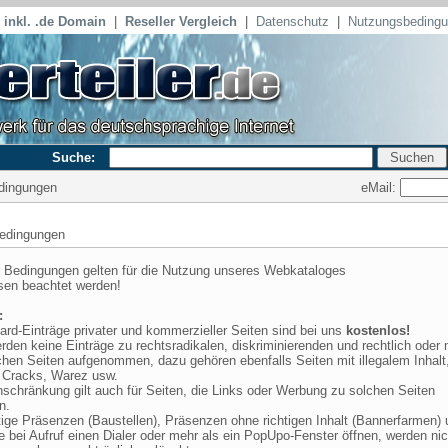
inkl. .de Domain
|
Reseller Vergleich
|
Datenschutz
|
Nutzungsbeding
Suche:
eMail:
edingungen
edingungen
 Bedingungen gelten für die Nutzung unseres Webkataloges
en beachtet werden!
:
ard-Einträge privater und kommerzieller Seiten sind bei uns
kostenlos!
rden keine Einträge zu rechtsradikalen, diskriminierenden und rechtlich oder 
chen Seiten aufgenommen, dazu gehören ebenfalls Seiten mit illegalem Inhalt
 Cracks, Warez usw.
nschränkung gilt auch für Seiten, die Links oder Werbung zu solchen Seiten
n.
rtige Präsenzen (Baustellen), Präsenzen ohne richtigen Inhalt (Bannerfarmen)
e bei Aufruf einen Dialer oder mehr als ein PopUpo-Fenster öffnen, werden nic