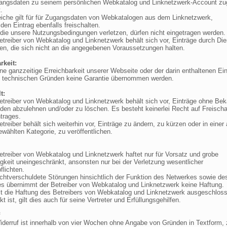
ngsdaten zu seinem persönlichen Webkatalog und Linknetzwerk-Account zug
.
che gilt für für Zugangsdaten von Webkatalogen aus dem Linknetzwerk,
en Eintrag ebenfalls freischalten.
, die unsere Nutzungsbedingungen verletzen, dürfen nicht eingetragen werden.
etreiber von Webkatalog und Linknetzwerk behält sich vor, Einträge durch Dien
en, die sich nicht an die angegebenen Voraussetzungen halten.
rkeit:
ine ganzzeitige Erreichbarkeit unserer Webseite oder der darin enthaltenen Ei
 technischen Gründen keine Garantie übernommen werden.
t:
Betreiber von Webkatalog und Linknetzwerk behält sich vor, Einträge ohne Be
den abzulehnen und/oder zu löschen. Es besteht keinerlei Recht auf Freischa
trages.
etreiber behält sich weiterhin vor, Einträge zu ändern, zu kürzen oder in einer
ewählten Kategorie, zu veröffentlichen.
Betreiber von Webkatalog und Linknetzwerk haftet nur für Vorsatz und grobe
igkeit uneingeschränkt, ansonsten nur bei der Verletzung wesentlicher
flichten.
nichtverschuldete Störungen hinsichtlich der Funktion des Netwerkes sowie de
s übernimmt der Betreiber von Webkatalog und Linknetzwerk keine Haftung.
it die Haftung des Betreibers von Webkatalog und Linknetzwerk ausgeschlos
t ist, gilt dies auch für seine Vertreter und Erfüllungsgehilfen.
Widerruf ist innerhalb von vier Wochen ohne Angabe von Gründen in Textform, 