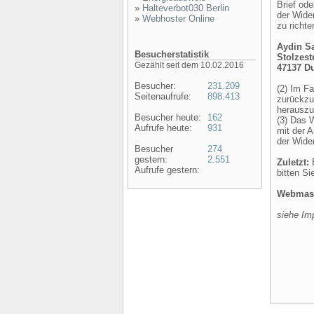
Brief ode
»
Halteverbot030 Berlin
der Wider
»
Webhoster Online
zu richte
Aydin Sa
Besucherstatistik
Stolzest
Gezählt seit dem 10.02.2016
47137 D
Besucher:
231.209
(2) Im F
Seitenaufrufe:
898.413
zurückzu
herauszu
Besucher heute:
162
(3) Das W
Aufrufe heute:
931
mit der 
der Wider
Besucher
274
gestern:
2.551
Zuletzt:
E
Aufrufe gestern:
bitten Si
Webmast
siehe I