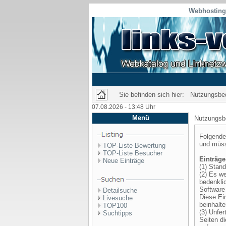
Webhosting 
Sie befinden sich hier: Nutzungsb
07.08.2026 - 13:48 Uhr
Menü
Nutzungsb
Folgende
und müss
TOP-Liste Bewertung
TOP-Liste Besucher
Einträge
Neue Einträge
(1) Stand
(2) Es we
bedenkli
Software
Detailsuche
Diese Ei
Livesuche
beinhalte
TOP100
(3) Unfe
Suchtipps
Seiten di