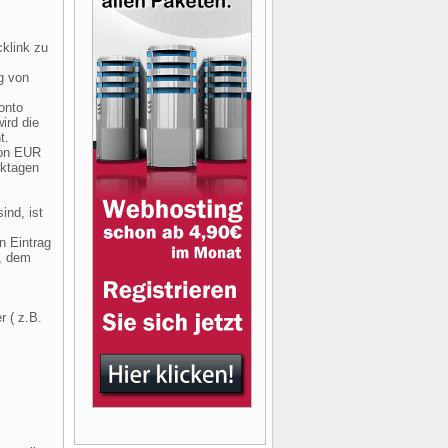
cklink zu
g von
onto
ird die
t.
von EUR
rktagen
ind, ist
n Eintrag
n, dem
r ( z.B.