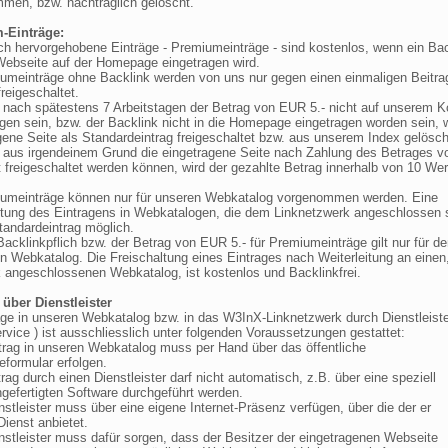
men, bzw. nachträglich gelöscht.
-Einträge:
sch hervorgehobene Einträge - Premiumeinträge - sind kostenlos, wenn ein Ba
Webseite auf der Homepage eingetragen wird.
iumeinträge ohne Backlink werden von uns nur gegen einen einmaligen Beitra
reigeschaltet.
te nach spätestens 7 Arbeitstagen der Betrag von EUR 5.- nicht auf unserem K
gen sein, bzw. der Backlink nicht in die Homepage eingetragen worden sein, w
gene Seite als Standardeintrag freigeschaltet bzw. aus unserem Index gelösch
te aus irgendeinem Grund die eingetragene Seite nach Zahlung des Betrages 
t freigeschaltet werden können, wird der gezahlte Betrag innerhalb von 10 We
iumeinträge können nur für unseren Webkatalog vorgenommen werden. Eine
ltung des Eintragens in Webkatalogen, die dem Linknetzwerk angeschlossen s
tandardeintrag möglich.
Backlinkpflich bzw. der Betrag von EUR 5.- für Premiumeinträge gilt nur für de
en Webkatalog. Die Freischaltung eines Eintrages nach Weiterleitung an eine
 angeschlossenen Webkatalog, ist kostenlos und Backlinkfrei.
 über Dienstleister
räge in unseren Webkatalog bzw. in das W3InX-Linknetzwerk durch Dienstleiste
rvice ) ist ausschliesslich unter folgenden Voraussetzungen gestattet:
ntrag in unseren Webkatalog muss per Hand über das öffentliche
ormular erfolgen.
trag durch einen Dienstleister darf nicht automatisch, z.B. über eine speziell
gefertigten Software durchgeführt werden.
nstleister muss über eine eigene Internet-Präsenz verfügen, über die der er
ienst anbietet.
enstleister muss dafür sorgen, dass der Besitzer der eingetragenen Webseite