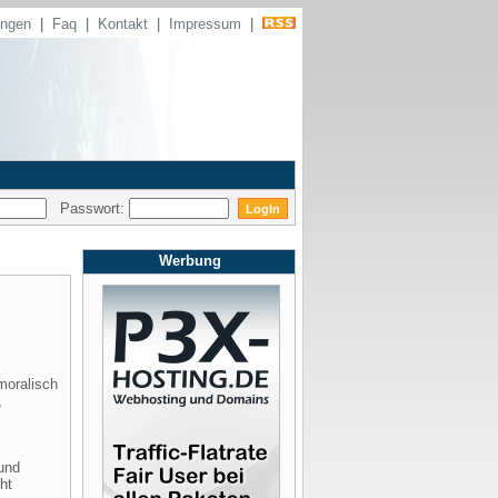
ungen
|
Faq
|
Kontakt
|
Impressum
|
Passwort:
Werbung
moralisch
,
 und
ht