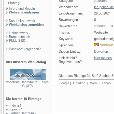
Kategorie:
Aufrufen
Webadresse:
icc-gebaeude
Info,s und Regeln
Webseite eintragen
Eingetragen am:
26.05.2024
Bewertungen:
0
Das Linknetzwerk
Webkatalog anmelden
Bewertet mit:
0 v
Thema:
Webseite
Linknetzwerk
Branchenbuch
Keywords:
gebäudereinig
FULL SEO
Sprachen:
Mehrsprach
Passwort vergessen?
Diesen Eintrag:
Bewerten
Link defekt?
Hier melden
Regelverstoss?
Aus unserem Webkatalog
Nicht das Richtige für Sie? Suchen Si
Vodafone Handytarife, Callya,
Google
|
Linkdino
|
Web
|
Yahoo
GigaTV
Die letzten 10 Einträge
»
finden24
»
tipp-alt-f4
»
Gärtner Hamburg -