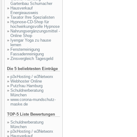
Gartenbau Schumacher
»
Hausverkauf
Energieausweis
»
Taxator Ihre Spezialisten
»
Hypnose-CD-Shop für
hochwirkungsvolle Hypnose
»
Nahrungsergänzungsmittel -
Online Shop
»
Iyengar Yoga zu hause
lernen
»
Fensterreinigung
Fassadenreinigung
»
Zinsvergleich Tagesgeld
Die 5 beliebtesten Einträge
»
p3xHosting / w3Networx
»
Webhoster Online
»
Putzfrau Hamburg
»
Schuldnerberatung
München
»
www.corona-mundschutz-
maske.de
TOP-5 Liste Bewertungen
»
Schuldnerberatung
München
»
p3xHosting / w3Networx
»
Hausverkauf