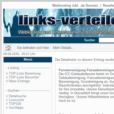
Webhosting inkl. .de Domain
|
Reselle
Suche:
Sie befinden sich hier: Mehr Details...
09.08.2026 - 05:07 Uhr
Menü
Die Detailseite zu diesem Eintrag wurde
Fensterreinigung Fassadenreinigu
TOP-Liste Bewertung
Die ICC-Gebäudedienste bietet im Gr
TOP-Liste Besucher
Gebäudereinigung, Fassadenreinigung
Neue Einträge
Büroreinigung, Grundreinigung an. Au
Räumlichkeiten durchgeführt. Individ
für Ihre Immobilie. Unsere Dienstlei
niedrig. In Düsseldorf bringt unser G
Detailsuche
Hochglanz. Unsere Höhenkletterer und
Livesuche
hoch es ist.
TOP100
Suchtipps