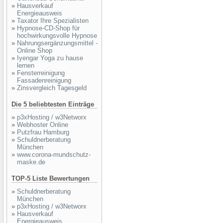
»
Hausverkauf
Energieausweis
»
Taxator Ihre Spezialisten
»
Hypnose-CD-Shop für
hochwirkungsvolle Hypnose
»
Nahrungsergänzungsmittel -
Online Shop
»
Iyengar Yoga zu hause
lernen
»
Fensterreinigung
Fassadenreinigung
»
Zinsvergleich Tagesgeld
Die 5 beliebtesten Einträge
»
p3xHosting / w3Networx
»
Webhoster Online
»
Putzfrau Hamburg
»
Schuldnerberatung
München
»
www.corona-mundschutz-
maske.de
TOP-5 Liste Bewertungen
»
Schuldnerberatung
München
»
p3xHosting / w3Networx
»
Hausverkauf
Energieausweis