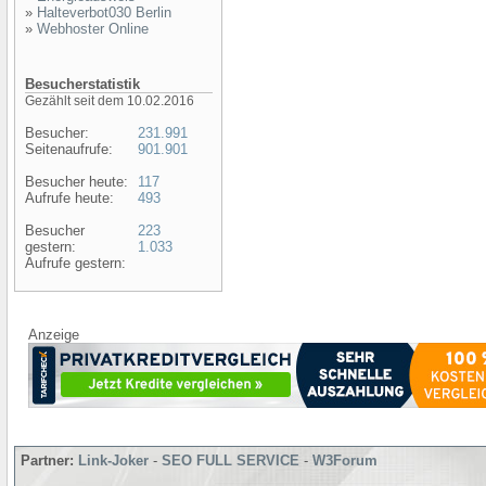
»
Halteverbot030 Berlin
»
Webhoster Online
Besucherstatistik
Gezählt seit dem 10.02.2016
Besucher:
231.991
Seitenaufrufe:
901.901
Besucher heute:
117
Aufrufe heute:
493
Besucher
223
gestern:
1.033
Aufrufe gestern:
Anzeige
Partner:
Link-Joker
-
SEO FULL SERVICE
-
W3Forum